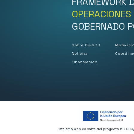
FRAMEWORK D
OPERACIONES 
GOBERNADO PO
Sobre 6G-SOC
Motivaci
Noticias
Coordina
Financiación
Este sitio web es parte del proyecto 6G-SOC, 