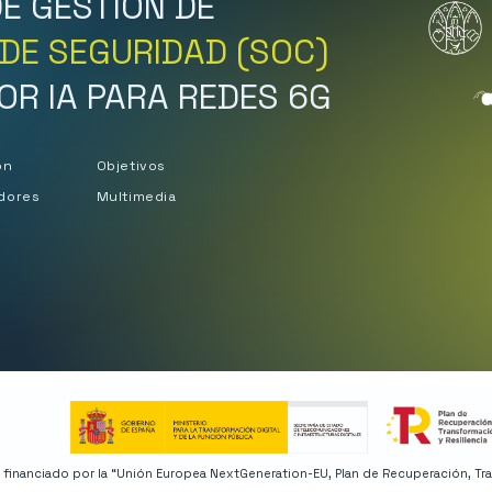
E GESTIÓN DE
DE SEGURIDAD (SOC)
R IA PARA REDES 6G
ón
Objetivos
dores
Multimedia
financiado por la “Unión Europea NextGeneration-EU, Plan de Recuperación, Tran