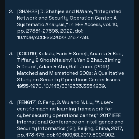
[SHAH22] D. Shahjee and N.Ware, "Integrated
Network and Security Operation Center: A
Systematic Analysis," in IEEE Access, vol. 10,
pp. 27881-27898, 2022, doi:
10.1109/ACCESS.2022.3157738.
[KOKU19] Kokulu, Faris & Soneji, Ananta & Bao,
Tiffany & Shoshitaishvili, Yan & Zhao, Ziming
& Doupé, Adam & Ahn, Gail-Joon. (2019).
Matched and Mismatched SOCs: A Qualitative
Study on Security Operations Center Issues.
1955-1970. 10.1145/3319535.3354239.
[FENG17] C. Feng, S. Wu and N. Liu, "A user-
centric machine learning framework for
cyber security operations center," 2017 IEEE
International Conference on Intelligence and
Security Informatics (ISI), Beijing, China, 2017,
pp. 173-175, doi: 10.1109/ISI.2017.8004902.