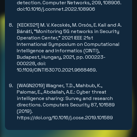
detection. Computer Networks, 209, 108906.
doi:10.1016/j.comnet.2022.108906
[KECKS21] M. V. Kecskés, M. Orsós, E. Kail and A.
Bánáti, "Monitoring 5G networks in Security
Operation Center," 2021 IEEE 21st
International Symposium on Computational
Intelligence and Informatics (CINTI),
Budapest, Hungary, 2021, pp. 000223-
000228, doi:
10.1109/CINTI53070.2021.9668469.
[WAGN2019] Wagner, T.D., Mahbub, K.,
Palomar, E., Abdallah, A.E.: Cyber threat
intelligence sharing: Survey and research
directions. Computers Security 87, 101589
(2019).
https://doi.org/10.1016/j.cose.2019.101589